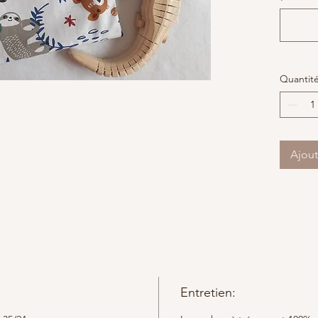
casier o
enfant s
Quantit
Ajout
Entretien: