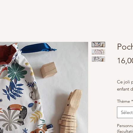
Poch
16,0
Ce joli
enfant 
affaires
Thème
*
au choix
boite à 
Sélect
ou enco
personn
Personna
(facultati
sera uni