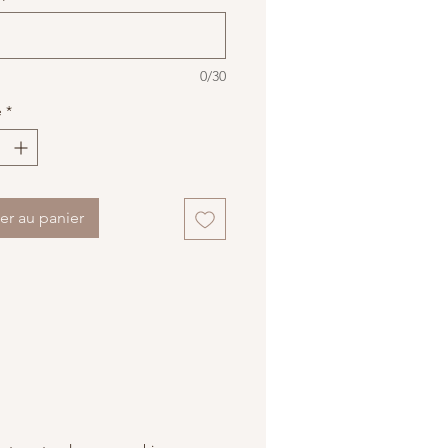
u sur le porte manteau de votre
ans risquer d'être perdu.
0/30
é
*
er au panier