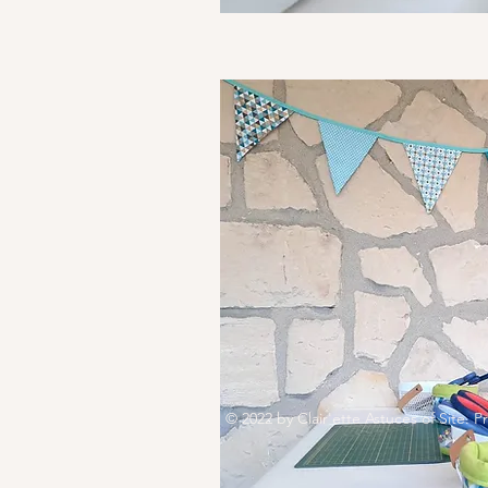
© 2022 by Clair'ette Astuces of Site. 