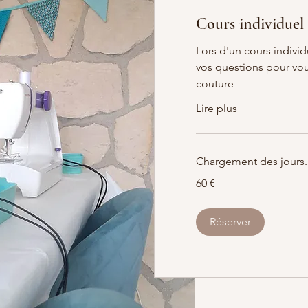
Cours individuel
Lors d'un cours individ
vos questions pour vo
couture
Lire plus
Chargement des jours..
60
60 €
euros
Réserver