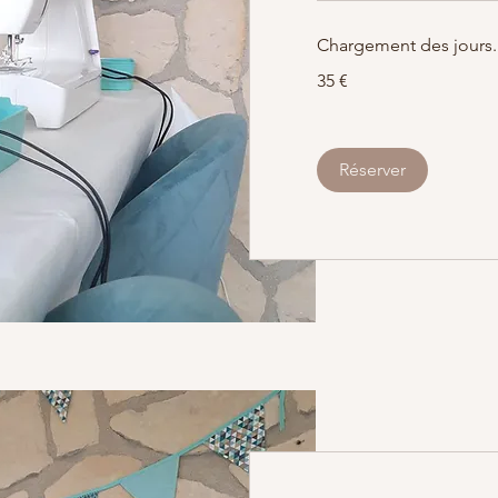
Chargement des jours..
35
35 €
euros
Réserver