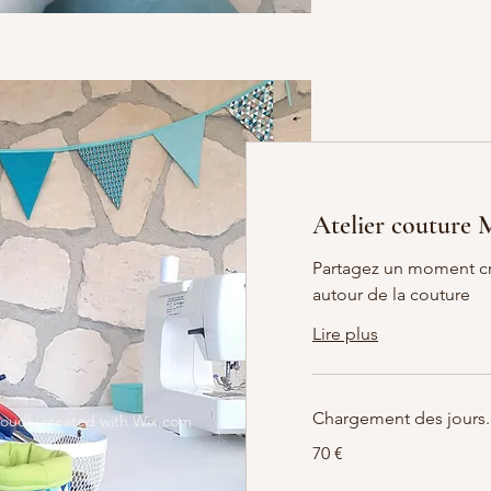
Atelier couture
Partagez un moment cré
autour de la couture
Lire plus
Chargement des jours..
Proudly created with
Wix.com
70
70 €
euros