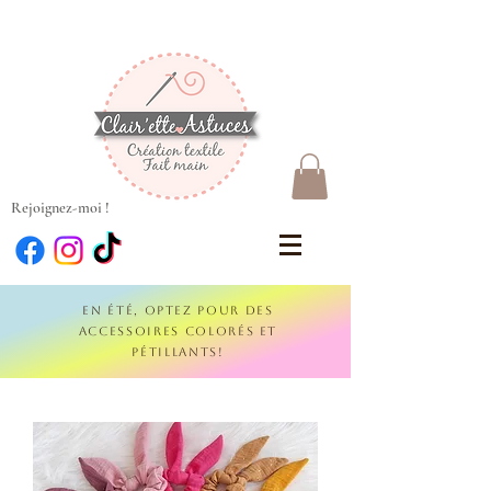
Rejoignez-moi !
En été, optez pour des
accessoires colorés et
pétillants!