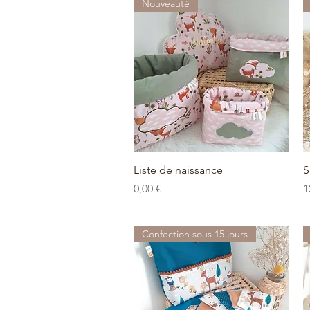
Nouveauté
Aperçu rapide
Liste de naissance
S
Prix
P
0,00 €
1
Confection sous 15 jours