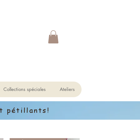
Collections spéciales
Ateliers
 pétillants!