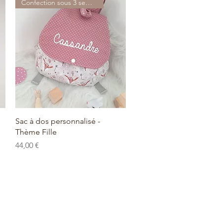
Confection sous 3 semaines
Aperçu rapide
Sac à dos personnalisé -
Thème Fille
Prix
44,00 €